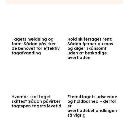
Tagets hældning og
Hold skifertaget rent:
form: Sådan påvirker
Sådan fjerner du mos
de behovet for effektiv
og alger skånsomt
tagafvanding
uden at beskadige
overfladen
Hvornår skal taget
Eternittagets udseende
skiftes? Sådan påvirker
og holdbarhed – derfor
tagtypen tagets levetid
er
overfladebehandlingen
så vigtig