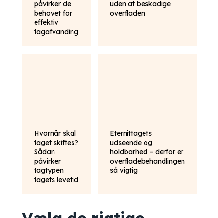
påvirker de
uden at beskadige
behovet for
overfladen
effektiv
tagafvanding
Hvornår skal
Eternittagets
taget skiftes?
udseende og
Sådan
holdbarhed – derfor er
påvirker
overfladebehandlingen
tagtypen
så vigtig
tagets levetid
Vælg de rigtige