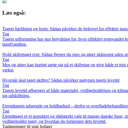
Læs også:
Tagets hældning og form: Sådan påvirker de behovet for effektiv tag
Tag
Tagets udformning har stor betydning for, hvor effektivt regnvandet l
tagafvanding.
Hold skifertaget rent: Sådan fjerner du mos og alger skånsomt uden a
Tag
Mos og alger kan hurtigt sætte sig på et skifertag og give både et tr
vækst.
Hvornår skal taget skiftes? Sådan påvirker tagtypen tagets levetid
Tag
Tagets levetid afhænger af både materialet, vedligeholdelsen og klima
sig udskiftning.
Eternittagets udseende og holdbarhed – derfor er overfladebehandling
Tag
Eternittaget er et populært og slidstærkt valg til mange danske huse,
vedligeholder taget, og hvordan du forlænger dets levetid.
Tagløsninger til små boliger