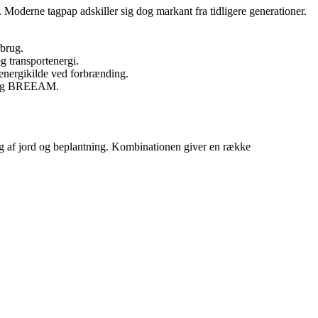
t. Moderne tagpap adskiller sig dog markant fra tidligere generationer.
rbrug.
g transportenergi.
energikilde ved forbrænding.
NB og BREEAM.
ag af jord og beplantning. Kombinationen giver en række