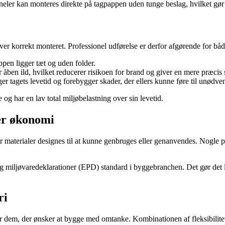
aneler kan monteres direkte på tagpappen uden tunge beslag, hvilket gør 
liver korrekt monteret. Professionel udførelse er derfor afgørende for b
appen ligger tæt og uden folder.
åben ild, hvilket reducerer risikoen for brand og giver en mere præcis
 tagets levetid og forebygger skader, der ellers kunne føre til unødven
og har en lav total miljøbelastning over sin levetid.
ær økonomi
r materialer designes til at kunne genbruges eller genanvendes. Nogle 
g miljøvaredeklarationer (EPD) standard i byggebranchen. Det gør det l
ri
or dem, der ønsker at bygge med omtanke. Kombinationen af fleksibilitet