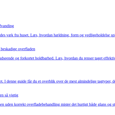
afvanding
edes væk fra huset. Læs, hvordan hældning, form og vedligeholdelse spi
t beskadige overfladen
ist udseende og forkortet holdbarhed. Læs, hvordan du renser taget effek
et. I denne guide får du et overblik over de mest almindelige tagtyper, 
en så vigtig
 men uden korrekt overfladebehandling mister det hurtigt både glans og 