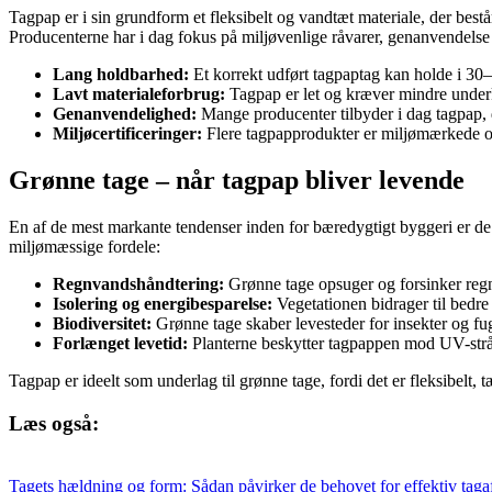
Tagpap er i sin grundform et fleksibelt og vandtæt materiale, der bestå
Producenterne har i dag fokus på miljøvenlige råvarer, genanvendelse 
Lang holdbarhed:
Et korrekt udført tagpaptag kan holde i 30–
Lavt materialeforbrug:
Tagpap er let og kræver mindre underk
Genanvendelighed:
Mange producenter tilbyder i dag tagpap, 
Miljøcertificeringer:
Flere tagpapprodukter er miljømærkede 
Grønne tage – når tagpap bliver levende
En af de mest markante tendenser inden for bæredygtigt byggeri er de
miljømæssige fordele:
Regnvandshåndtering:
Grønne tage opsuger og forsinker regn
Isolering og energibesparelse:
Vegetationen bidrager til bedre
Biodiversitet:
Grønne tage skaber levesteder for insekter og fug
Forlænget levetid:
Planterne beskytter tagpappen mod UV-stråli
Tagpap er ideelt som underlag til grønne tage, fordi det er fleksibelt,
Læs også:
Tagets hældning og form: Sådan påvirker de behovet for effektiv tag