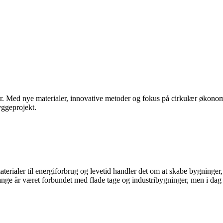
r. Med nye materialer, innovative metoder og fokus på cirkulær økonomi 
yggeprojekt.
terialer til energiforbrug og levetid handler det om at skabe bygninger
ge år været forbundet med flade tage og industribygninger, men i dag sp