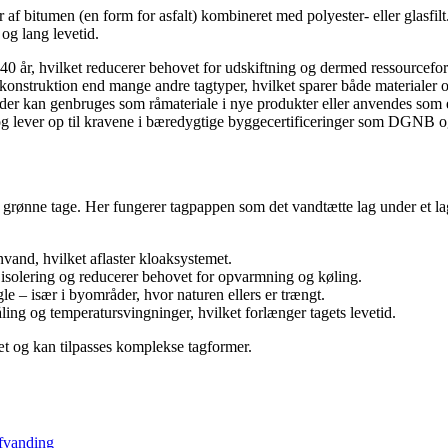
r af bitumen (en form for asfalt) kombineret med polyester- eller glasfil
og lang levetid.
40 år, hvilket reducerer behovet for udskiftning og dermed ressourcefo
onstruktion end mange andre tagtyper, hvilket sparer både materialer o
der kan genbruges som råmateriale i nye produkter eller anvendes som 
og lever op til kravene i bæredygtige byggecertificeringer som DG
 grønne tage. Her fungerer tagpappen som det vandtætte lag under et l
vand, hvilket aflaster kloaksystemet.
 isolering og reducerer behovet for opvarmning og køling.
le – især i byområder, hvor naturen ellers er trængt.
ng og temperatursvingninger, hvilket forlænger tagets levetid.
 tæt og kan tilpasses komplekse tagformer.
afvanding