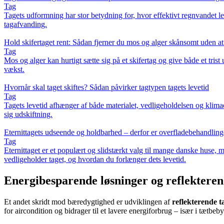
Tag
Tagets udformning har stor betydning for, hvor effektivt regnvandet l
tagafvanding.
Hold skifertaget rent: Sådan fjerner du mos og alger skånsomt uden a
Tag
Mos og alger kan hurtigt sætte sig på et skifertag og give både et tr
vækst.
Hvornår skal taget skiftes? Sådan påvirker tagtypen tagets levetid
Tag
Tagets levetid afhænger af både materialet, vedligeholdelsen og klima
sig udskiftning.
Eternittagets udseende og holdbarhed – derfor er overfladebehandling
Tag
Eternittaget er et populært og slidstærkt valg til mange danske huse,
vedligeholder taget, og hvordan du forlænger dets levetid.
Energibesparende løsninger og reflekteren
Et andet skridt mod bæredygtighed er udviklingen af
reflekterende 
for aircondition og bidrager til et lavere energiforbrug – især i tæt