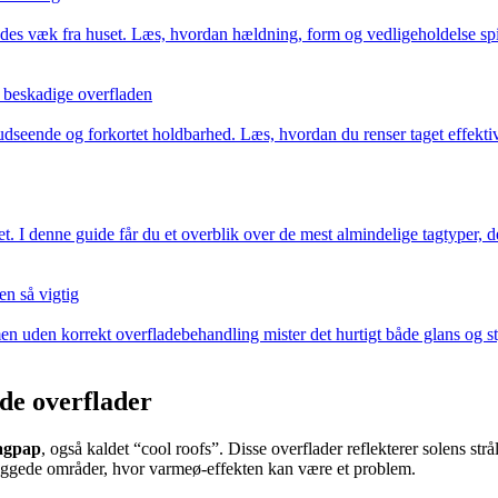
edes væk fra huset. Læs, hvordan hældning, form og vedligeholdelse spi
t beskadige overfladen
ist udseende og forkortet holdbarhed. Læs, hvordan du renser taget effek
et. I denne guide får du et overblik over de mest almindelige tagtyper, 
en så vigtig
 men uden korrekt overfladebehandling mister det hurtigt både glans og 
de overflader
tagpap
, også kaldet “cool roofs”. Disse overflader reflekterer solens s
bebyggede områder, hvor varmeø-effekten kan være et problem.