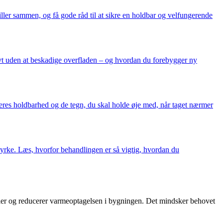
ller sammen, og få gode råd til at sikre en holdbar og velfungerende
tivt uden at beskadige overfladen – og hvordan du forebygger ny
deres holdbarhed og de tegn, du skal holde øje med, når taget nærmer
styrke. Læs, hvorfor behandlingen er så vigtig, hvordan du
tråler og reducerer varmeoptagelsen i bygningen. Det mindsker behovet