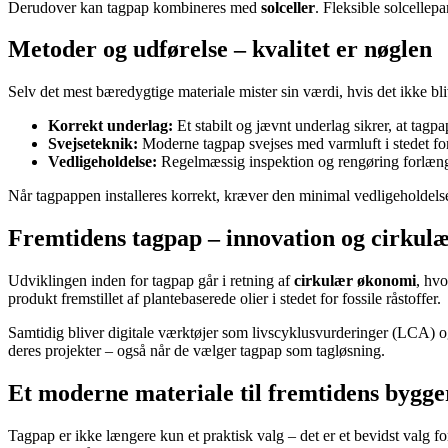
Derudover kan tagpap kombineres med
solceller
. Fleksible solcellep
Metoder og udførelse – kvalitet er nøglen
Selv det mest bæredygtige materiale mister sin værdi, hvis det ikke b
Korrekt underlag:
Et stabilt og jævnt underlag sikrer, at tagp
Svejseteknik:
Moderne tagpap svejses med varmluft i stedet for 
Vedligeholdelse:
Regelmæssig inspektion og rengøring forlænger
Når tagpappen installeres korrekt, kræver den minimal vedligeholdelse 
Fremtidens tagpap – innovation og cirkul
Udviklingen inden for tagpap går i retning af
cirkulær økonomi
, hvo
produkt fremstillet af plantebaserede olier i stedet for fossile råstoffer.
Samtidig bliver digitale værktøjer som livscyklusvurderinger (LCA) o
deres projekter – også når de vælger tagpap som tagløsning.
Et moderne materiale til fremtidens bygge
Tagpap er ikke længere kun et praktisk valg – det er et bevidst valg f