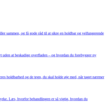
ller sammen, og få gode råd til at sikre en holdbar og velfungerende
tivt uden at beskadige overfladen – og hvordan du forebygger ny
deres holdbarhed og de tegn, du skal holde øje med, når taget nærmer
styrke. Læs, hvorfor behandlingen er så vigtig, hvordan du