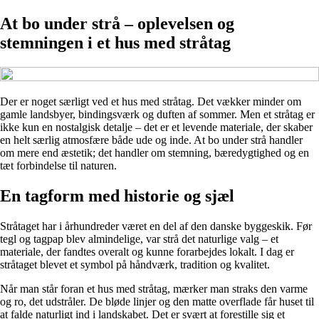
At bo under strå – oplevelsen og
stemningen i et hus med stråtag
Der er noget særligt ved et hus med stråtag. Det vækker minder om
gamle landsbyer, bindingsværk og duften af sommer. Men et stråtag er
ikke kun en nostalgisk detalje – det er et levende materiale, der skaber
en helt særlig atmosfære både ude og inde. At bo under strå handler
om mere end æstetik; det handler om stemning, bæredygtighed og en
tæt forbindelse til naturen.
En tagform med historie og sjæl
Stråtaget har i århundreder været en del af den danske byggeskik. Før
tegl og tagpap blev almindelige, var strå det naturlige valg – et
materiale, der fandtes overalt og kunne forarbejdes lokalt. I dag er
stråtaget blevet et symbol på håndværk, tradition og kvalitet.
Når man står foran et hus med stråtag, mærker man straks den varme
og ro, det udstråler. De bløde linjer og den matte overflade får huset til
at falde naturligt ind i landskabet. Det er svært at forestille sig et