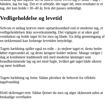
hånden, lag for lag. Det er et arbejde, der tager tid, men resultatet er et
tag, der kan holde i 30–40 år, hvis det passes ordentligt.
Vedligeholdelse og levetid
Selvom et stråtag kræver mere opmærksomhed end et moderne tag, er
vedligeholdelsen ikke uoverkommelig. Det vigtigste er at sikre god
ventilation og holde taget fri for mos og blade. En årlig gennemgang af
en tækkemand kan forlænge levetiden betydeligt.
Tagets hældning spiller også en rolle – jo stejlere taget er, desto bedre
løber regnvandet af, og desto længere holder stråene. Mange vælger i
dag at kombinere traditionelt strå med moderne løsninger som
brandhæmmende lag og net mod fugle, hvilket gør taget både sikrere
og mere holdbart.
Tagets hældning og form: Sådan påvirker de behovet for effektiv
tagafvanding
Hold skifertaget rent: Sådan fjerner du mos og alger skånsomt uden at
beskadige overfladen