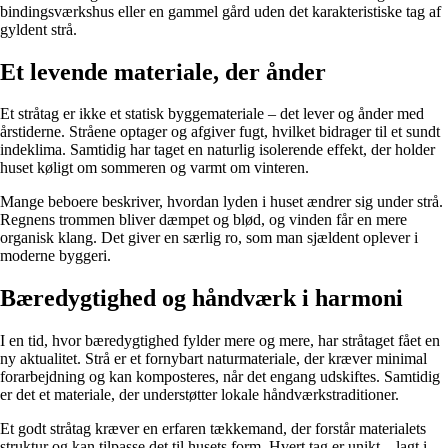
bindingsværkshus eller en gammel gård uden det karakteristiske tag af
gyldent strå.
Et levende materiale, der ånder
Et stråtag er ikke et statisk byggemateriale – det lever og ånder med
årstiderne. Stråene optager og afgiver fugt, hvilket bidrager til et sundt
indeklima. Samtidig har taget en naturlig isolerende effekt, der holder
huset køligt om sommeren og varmt om vinteren.
Mange beboere beskriver, hvordan lyden i huset ændrer sig under strå.
Regnens trommen bliver dæmpet og blød, og vinden får en mere
organisk klang. Det giver en særlig ro, som man sjældent oplever i
moderne byggeri.
Bæredygtighed og håndværk i harmoni
I en tid, hvor bæredygtighed fylder mere og mere, har stråtaget fået en
ny aktualitet. Strå er et fornybart naturmateriale, der kræver minimal
forarbejdning og kan komposteres, når det engang udskiftes. Samtidig
er det et materiale, der understøtter lokale håndværkstraditioner.
Et godt stråtag kræver en erfaren tækkemand, der forstår materialets
struktur og kan tilpasse det til husets form. Hvert tag er unikt – lagt i