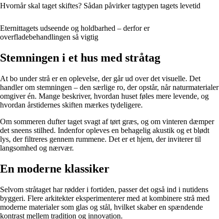
Hvornår skal taget skiftes? Sådan påvirker tagtypen tagets levetid
Eternittagets udseende og holdbarhed – derfor er
overfladebehandlingen så vigtig
Stemningen i et hus med stråtag
At bo under strå er en oplevelse, der går ud over det visuelle. Det
handler om stemningen – den særlige ro, der opstår, når naturmaterialer
omgiver én. Mange beskriver, hvordan huset føles mere levende, og
hvordan årstidernes skiften mærkes tydeligere.
Om sommeren dufter taget svagt af tørt græs, og om vinteren dæmper
det sneens stilhed. Indenfor opleves en behagelig akustik og et blødt
lys, der filtreres gennem rummene. Det er et hjem, der inviterer til
langsomhed og nærvær.
En moderne klassiker
Selvom stråtaget har rødder i fortiden, passer det også ind i nutidens
byggeri. Flere arkitekter eksperimenterer med at kombinere strå med
moderne materialer som glas og stål, hvilket skaber en spændende
kontrast mellem tradition og innovation.